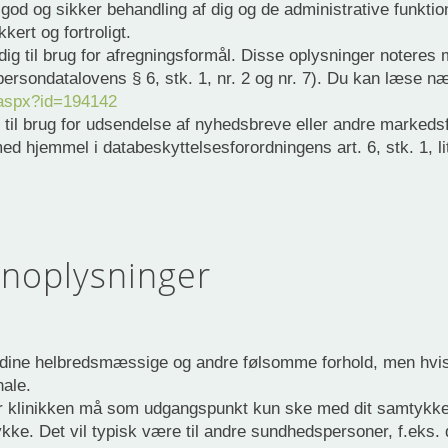
god og sikker behandling af dig og de administrative funktio
kert og fortroligt.
dig til brug for afregningsformål. Disse oplysninger notere
18: persondatalovens § 6, stk. 1, nr. 2 og nr. 7). Du kan læse
.aspx?id=194142
til brug for udsendelse af nyhedsbreve eller andre markedsfø
 hjemmel i databeskyttelsesforordningens art. 6, stk. 1, lit
onoplysninger
 dine helbredsmæssige og andre følsomme forhold, men hvis 
nale.
r klinikken må som udgangspunkt kun ske med dit samtykke. I
ke. Det vil typisk være til andre sundhedspersoner, f.eks