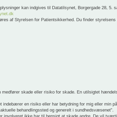
plysninger kan indgives til Datatilsynet, Borgergade 28, 5
ynet.dk
øres af Styrelsen for Patientsikkerhed. Du finder styrelsen
 medfører skade eller risiko for skade. En utilsigtet hændel
t indebærer en risiko eller har betydning for mig eller min 
t aktuelle behandlingssted og generelt i sundhedsvæsenet”.
r er involveret ikke har til hensigt at skade andre. De vil t