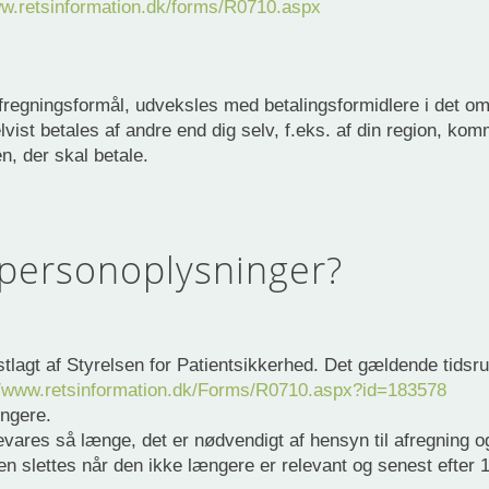
ww.retsinformation.dk/forms/R0710.aspx
r afregningsformål, udveksles med betalingsformidlere i det o
lvist betales af andre end dig selv, f.eks. af din region, kom
n, der skal betale.
personoplysninger?
stlagt af Styrelsen for Patientsikkerhed. Det gældende tidsrum
//www.retsinformation.dk/Forms/R0710.aspx?id=183578
ængere.
evares så længe, det er nødvendigt af hensyn til afregning o
 slettes når den ikke længere er relevant og senest efter 1