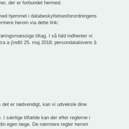
ner, der er forbundet hermed.
s med hjemmel i databeskyttelsesforordningens
 nærmere herom via dette link:
ringsmæssige tiltag. I så fald indhenter vi
ra a (indtil 25. maj 2018: persondatalovens §
det er nødvendigt, kan vi udveksle dine
 særlige tilfælde kan der efter reglerne i
. din egen læge. De nærmere regler herom